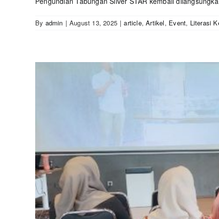
Pengundian Tabungan Silver STAR kembali dilangsungkan 
By
admin
|
August 13, 2025
|
article
,
Artikel
,
Event
,
Literasi 