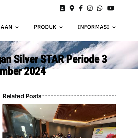
GAAN
PRODUK
INFORMASI
an Silver STAR Periode 3
mber 2024
Related Posts