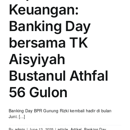
Keuangan:
Banking Day
bersama TK
Aisyiyah
Bustanul Athfal
56 Gulon
Banking Day BPR Gunung Rizki kembali hadir di bulan
Juni. [...]
By
admin
|
June 13, 2025
|
article
,
Artikel
,
Banking Day
,