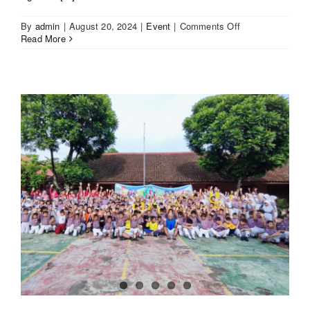
on
By
admin
|
August 20, 2024
|
Event
|
Comments Off
TK
Read More
Al
Hidayah
7:
Literasi
Keuangan
dan
Lomba
Mewarnai
HUT
RI