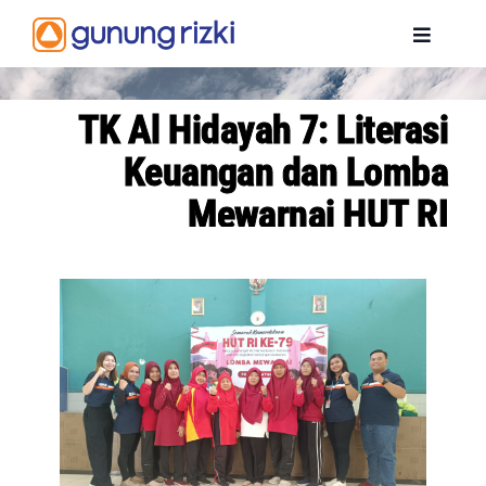
Skip
to
Toggle
content
Navigat
BERANDA
TK Al Hidayah 7: Literasi
Keuangan dan Lomba
PROFIL
Mewarnai HUT RI
PENGHARGAAN
PRODUK
INFORMASI