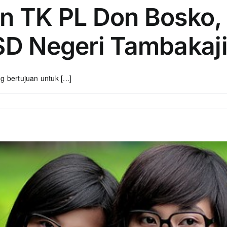
an TK PL Don Bosko,
 SD Negeri Tambakaj
 bertujuan untuk [...]