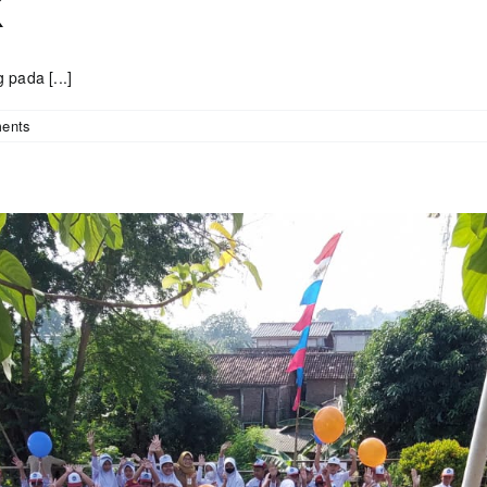
k
pada [...]
ents