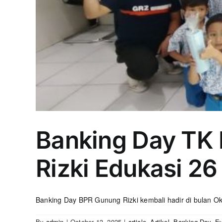
Banking Day TK 
Rizki Edukasi 26
Banking Day BPR Gunung Rizki kembali hadir di bulan Okto
By
admin
|
October 13, 2025
|
article
,
Artikel
,
Banking Day
,
E