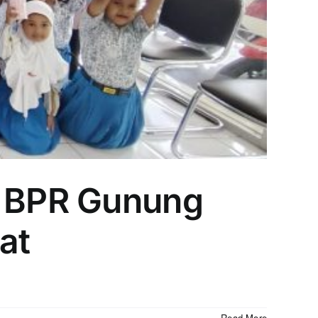
: BPR Gunung
at
Read More