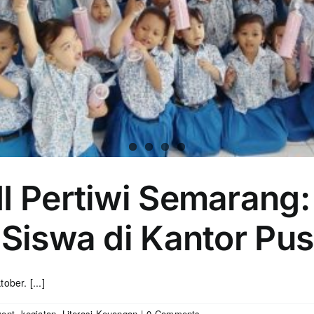
II Pertiwi Semarang
 Siswa di Kantor Pus
ber. [...]
vent
,
kegiatan
,
Literasi Keuangan
|
0 Comments