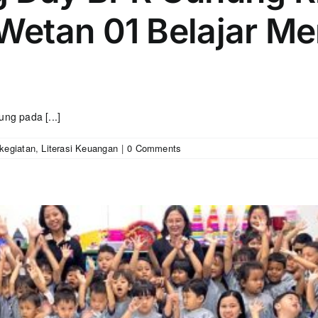
etan 01 Belajar M
ng pada [...]
kegiatan
,
Literasi Keuangan
|
0 Comments