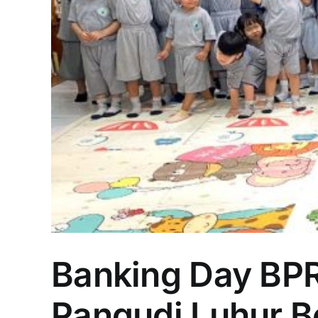
Banking Day BPR
Pangudi Luhur B