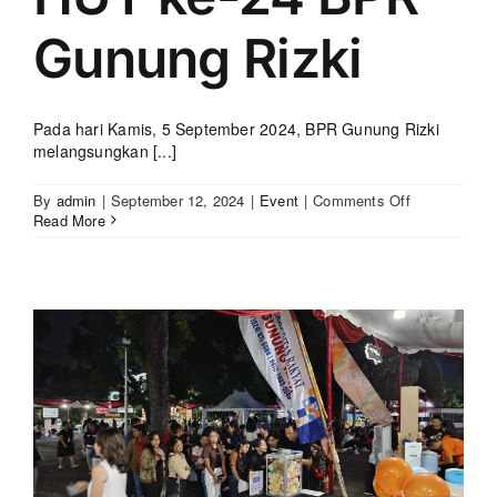
Gunung Rizki
Pada hari Kamis, 5 September 2024, BPR Gunung Rizki
melangsungkan [...]
on
By
admin
|
September 12, 2024
|
Event
|
Comments Off
Pengundian
Read More
Kupon
Doorprize
HUT
ke-
24
BPR
Gunung
Rizki