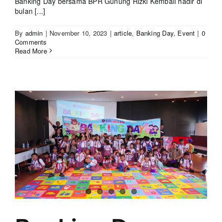
Banking Day bersama BPR Gunung Rizki Kembali hadir di
bulan [...]
By
admin
|
November 10, 2023
|
article
,
Banking Day
,
Event
|
0
Comments
Read More