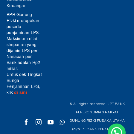
Keuangan
BPR Gunung
Rizki merupakan
peserta
penjaminan LPS.
Maksimum nilai
simpanan yang
dijamin LPS per
Nasabah per
Bank adalah Rp2
miliar.
Untuk cek Tingkat
Bunga
Penjaminan LPS,
klik
di sini
© All rights reserved. • PT BANK
PEREKONOMIAN RAKYAT
GUNUNG RIZKI PUSAKA UTAMA
(d/h. PT BANK PERKREDITAN
Chat dengan customer service kami