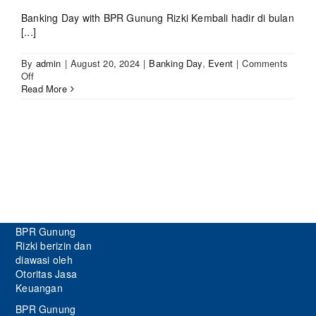
Banking Day with BPR Gunung Rizki Kembali hadir di bulan
[...]
By
admin
|
August 20, 2024
|
Banking Day
,
Event
|
Comments
on
Off
TK
Read More
Nurul
Qur’an:
Edukasi
Menabung
dari
BPR
Gunung
Rizki
BPR Gunung
Rizki berizin dan
diawasi oleh
Otoritas Jasa
Keuangan
BPR Gunung