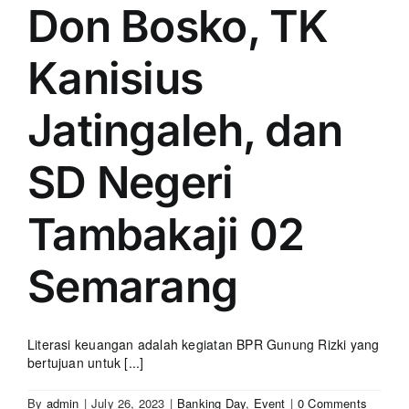
Don Bosko, TK
Kanisius
Jatingaleh, dan
SD Negeri
Tambakaji 02
Semarang
Literasi keuangan adalah kegiatan BPR Gunung Rizki yang
bertujuan untuk [...]
By
admin
|
July 26, 2023
|
Banking Day
,
Event
|
0 Comments