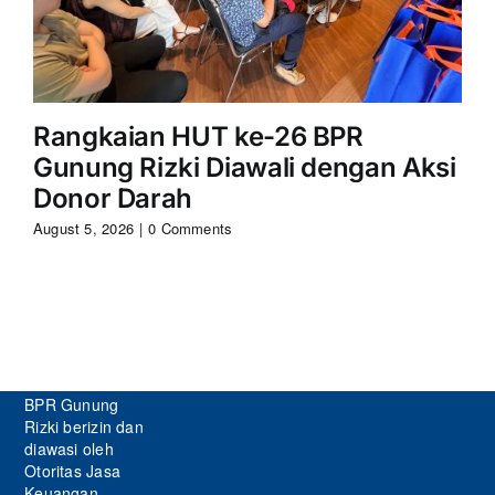
Rangkaian HUT ke-26 BPR
S
Gunung Rizki Diawali dengan Aksi
Ri
Donor Darah
Aug
August 5, 2026
|
0 Comments
BPR Gunung
Rizki berizin dan
diawasi oleh
Otoritas Jasa
Keuangan