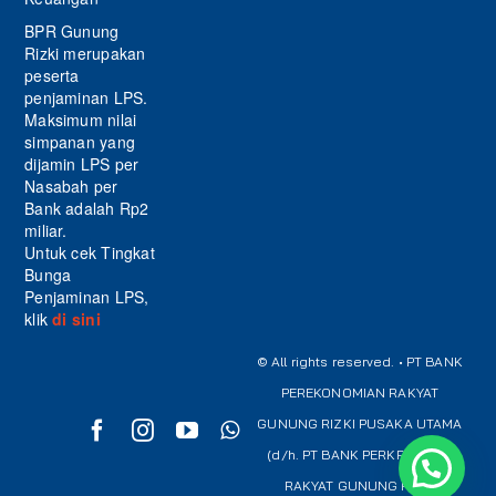
BPR Gunung
Rizki merupakan
peserta
penjaminan LPS.
Maksimum nilai
simpanan yang
dijamin LPS per
Nasabah per
Bank adalah Rp2
miliar.
Untuk cek Tingkat
Bunga
Penjaminan LPS,
klik
di sini
© All rights reserved. • PT BANK
PEREKONOMIAN RAKYAT
GUNUNG RIZKI PUSAKA UTAMA
(d/h. PT BANK PERKREDITAN
RAKYAT GUNUNG RIZKI