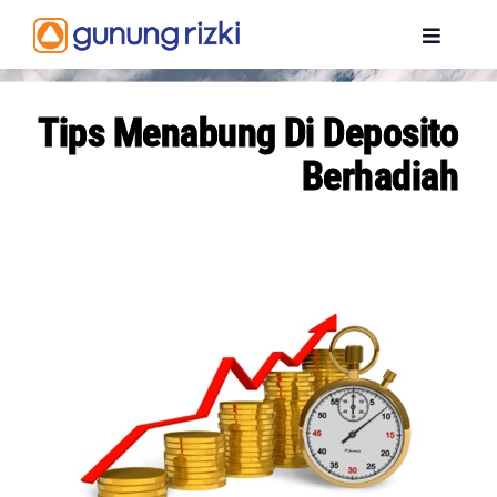
Skip
to
Toggle
content
Navigat
BERANDA
Tips Menabung Di Deposito
Berhadiah
PROFIL
PENGHARGAAN
PRODUK
INFORMASI