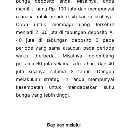
bunga deposito anda. Misalnya, anda
memiliki uang Rp. 100 juta dan mempunyai
rencana untuk mendepositokan seluruhnya.
Coba untuk membagi uang tersebut
menjadi 2. 60 juta di tabungan deposito A,
40 juta di tabungan deposito B pada
periode yang sama ataupun pada periode
waktu berbeda. Misalnya gelombang
pertama 60 juta selama satu tahun, dan 40
juta sisanya selama 2 tahun. Dengan
melakukan strategi ini anda mempunyai
kesempatan untuk mendapatkan suku
bunga yang lebih tinggi.
Bagikan melalui