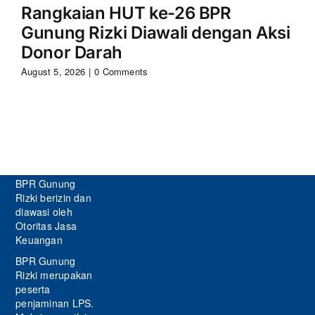
Rangkaian HUT ke-26 BPR
S
Gunung Rizki Diawali dengan Aksi
Ri
Donor Darah
Aug
August 5, 2026
|
0 Comments
BPR Gunung
Rizki berizin dan
diawasi oleh
Otoritas Jasa
Keuangan
BPR Gunung
Rizki merupakan
peserta
penjaminan LPS.