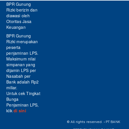
BPR Gunung
Rizki berizin dan
diawasi oleh
Otoritas Jasa
Keuangan
BPR Gunung
Rizki merupakan
peserta
penjaminan LPS.
Maksimum nilai
simpanan yang
dijamin LPS per
Nasabah per
Bank adalah Rp2
miliar.
Untuk cek Tingkat
Bunga
Penjaminan LPS,
klik
di sini
© All rights reserved. • PT BANK