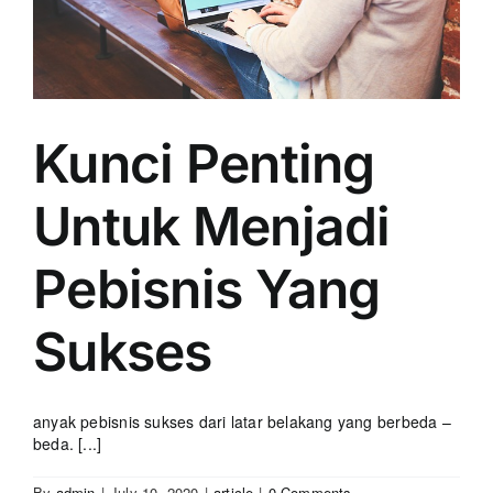
Kunci Penting
Untuk Menjadi
Pebisnis Yang
Sukses
anyak pebisnis sukses dari latar belakang yang berbeda –
beda. [...]
By
admin
|
July 10, 2020
|
article
|
0 Comments