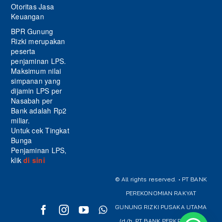
Otoritas Jasa
Keuangan
BPR Gunung
Rizki merupakan
peserta
penjaminan LPS.
Maksimum nilai
simpanan yang
dijamin LPS per
Nasabah per
Bank adalah Rp2
miliar.
Untuk cek Tingkat
Bunga
Penjaminan LPS,
klik
di sini
© All rights reserved. • PT BANK
PEREKONOMIAN RAKYAT
GUNUNG RIZKI PUSAKA UTAMA
(d/h. PT BANK PERKREDITAN