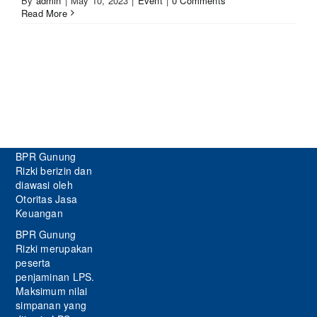
By
admin
|
May 10, 2023
|
Event
|
0 Comments
Read More
BPR Gunung
Rizki berizin dan
diawasi oleh
Otoritas Jasa
Keuangan
BPR Gunung
Rizki merupakan
peserta
penjaminan LPS.
Maksimum nilai
simpanan yang