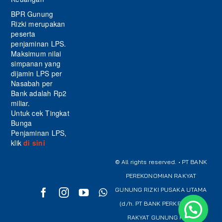
BPR Gunung
Rizki merupakan
peserta
penjaminan LPS.
Maksimum nilai
simpanan yang
dijamin LPS per
Nasabah per
Bank adalah Rp2
miliar.
Untuk cek Tingkat
Bunga
Penjaminan LPS,
klik
di sini
© All rights reserved. • PT BANK
PEREKONOMIAN RAKYAT
GUNUNG RIZKI PUSAKA UTAMA
(d/h. PT BANK PERKREDITAN
RAKYAT GUNUNG RIZKI