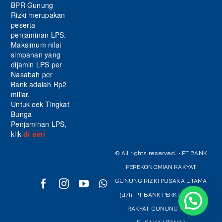
BPR Gunung
Rizki merupakan
peserta
penjaminan LPS.
Maksimum nilai
simpanan yang
dijamin LPS per
Nasabah per
Bank adalah Rp2
miliar.
Untuk cek Tingkat
Bunga
Penjaminan LPS,
klik
di sini
© All rights reserved. • PT BANK
PEREKONOMIAN RAKYAT
GUNUNG RIZKI PUSAKA UTAMA
(d/h. PT BANK PERKREDITAN
RAKYAT GUNUNG RIZKI