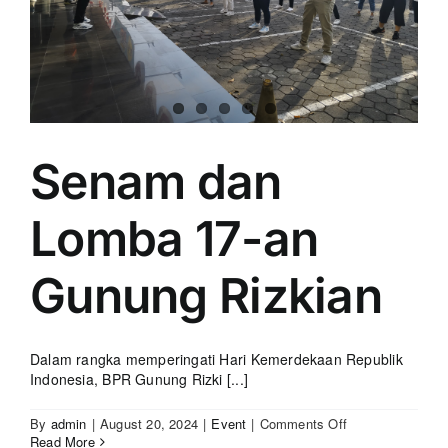
Senam dan
Lomba 17-an
Gunung Rizkian
Dalam rangka memperingati Hari Kemerdekaan Republik
Indonesia, BPR Gunung Rizki [...]
on
By
admin
|
August 20, 2024
|
Event
|
Comments Off
Senam
Read More