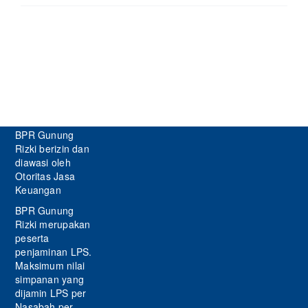
dan
Lomba
17-
an
Gunung
Rizkian
BPR Gunung
Rizki berizin dan
diawasi oleh
Otoritas Jasa
Keuangan
BPR Gunung
Rizki merupakan
peserta
penjaminan LPS.
Maksimum nilai
simpanan yang
dijamin LPS per
Nasabah per