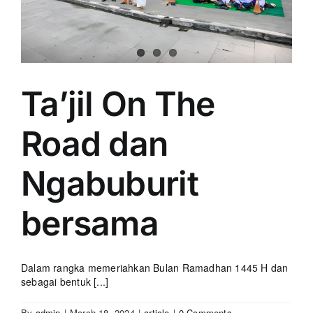
Ta’jil On The
Road dan
Ngabuburit
bersama
Dalam rangka memeriahkan Bulan Ramadhan 1445 H dan
sebagai bentuk [...]
By
admin
|
March 18, 2024
|
article
|
0 Comments