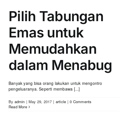
Pilih Tabungan
Emas untuk
Memudahkan
dalam Menabug
Banyak yang bisa orang lakukan untuk mengontro
pengeluaranya. Seperti membawa [...]
By
admin
|
May 29, 2017
|
article
|
0 Comments
Read More