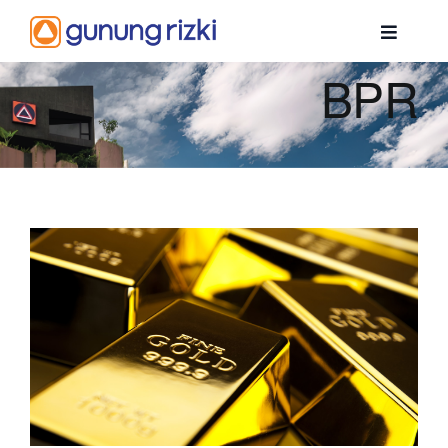
Skip
to
Toggle
content
Navigat
BPR
BERANDA
PROFIL
PENGHARGAAN
PRODUK
INFORMASI