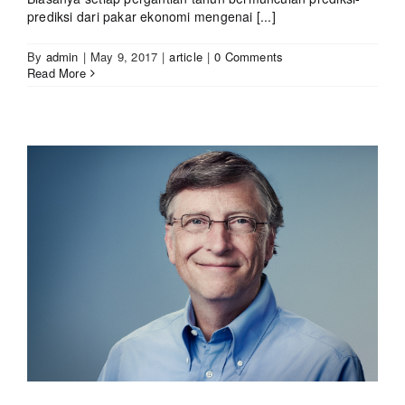
prediksi dari pakar ekonomi mengenai [...]
By
admin
|
May 9, 2017
|
article
|
0 Comments
Read More