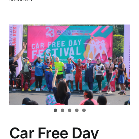
PT
Morich
Indo
Fashion:
BPR
Gunung
Rizki
Diundang
Car Free Day