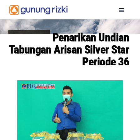
Skip
to
Toggle
content
Navigat
BERANDA
Penarikan Undian
Tabungan Arisan Silver Star
PROFIL
Periode 36
PENGHARGAAN
PRODUK
INFORMASI