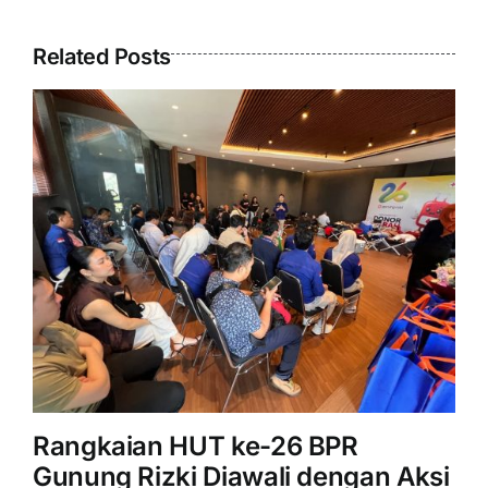
Related Posts
Rangkaian HUT ke-26 BPR
S
Gunung Rizki Diawali dengan Aksi
Ri