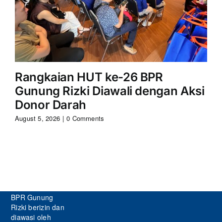
Rangkaian HUT ke-26 BPR
S
Gunung Rizki Diawali dengan Aksi
Ri
Donor Darah
Aug
August 5, 2026
|
0 Comments
BPR Gunung
Rizki berizin dan
diawasi oleh