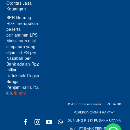
Otoritas Jasa
Keuangan
BPR Gunung
Rizki merupakan
peserta
penjaminan LPS.
Maksimum nilai
simpanan yang
dijamin LPS per
Nasabah per
Bank adalah Rp2
miliar.
Untuk cek Tingkat
Bunga
Penjaminan LPS,
klik
di sini
© All rights reserved. • PT BANK
PEREKONOMIAN RAKYAT
GUNUNG RIZKI PUSAKA UTAMA
(d/h. PT BANK PERKREDITAN