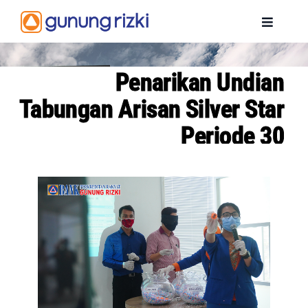
Skip
to
Toggle
content
Navigat
BERANDA
Penarikan Undian
Tabungan Arisan Silver Star
PROFIL
Periode 30
PENGHARGAAN
PRODUK
INFORMASI