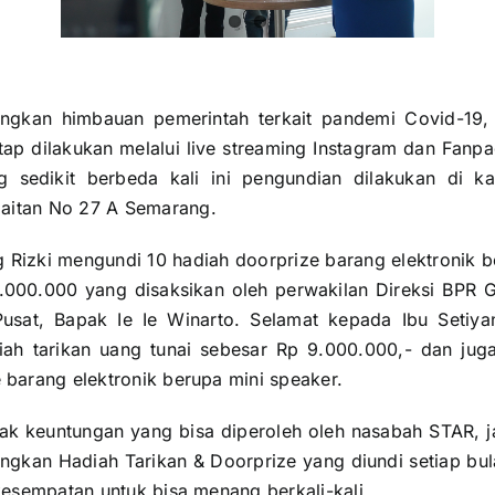
gkan himbauan pemerintah terkait pandemi Covid-19
tap dilakukan melalui live streaming
Instagram
dan
Fanpa
 sedikit berbeda kali ini pengundian dilakukan di k
jaitan No 27 A Semarang
.
g Rizki mengundi 10 hadiah doorprize barang elektronik
9.000.000 yang disaksikan oleh perwakilan
Direksi
BPR Gu
usat, Bapak Ie Ie Winarto. Selamat kepada Ibu Setiya
ah tarikan uang tunai sebesar Rp 9.000.000,- dan jug
barang elektronik berupa mini speaker.
k keuntungan yang bisa diperoleh oleh nasabah STAR, ja
kan Hadiah Tarikan & Doorprize yang diundi setiap bul
kesempatan untuk bisa menang berkali-kali