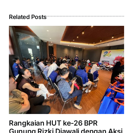
Related Posts
Rangkaian HUT ke-26 BPR
S
Gunung Rizki Diawali dengan Aksi
Ri