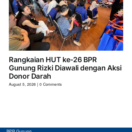
Rangkaian HUT ke-26 BPR
S
Gunung Rizki Diawali dengan Aksi
Ri
Donor Darah
Aug
August 5, 2026
|
0 Comments
BPR Gunung