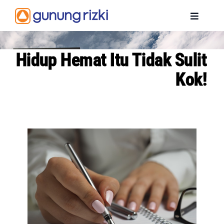
Skip
to
Toggle
content
Navigat
BERANDA
Hidup Hemat Itu Tidak Sulit
Kok!
PROFIL
PENGHARGAAN
PRODUK
INFORMASI