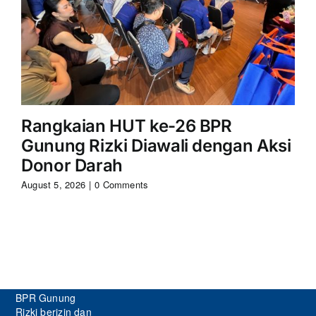
Rangkaian HUT ke-26 BPR
S
Gunung Rizki Diawali dengan Aksi
Ri
Donor Darah
Aug
August 5, 2026
|
0 Comments
BPR Gunung
Rizki berizin dan