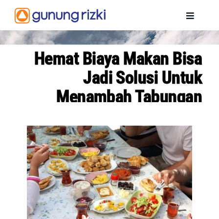
Skip
to
Toggle
content
Navigat
BERANDA
Hemat Biaya Makan Bisa
Jadi Solusi Untuk
PROFIL
Menambah Tabungan
PENGHARGAAN
PRODUK
INFORMASI