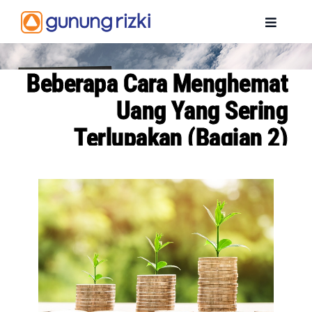
Skip
to
Toggle
content
Navigat
BERANDA
Beberapa Cara Menghemat
Uang Yang Sering
PROFIL
Terlupakan (Bagian 2)
PENGHARGAAN
PRODUK
INFORMASI