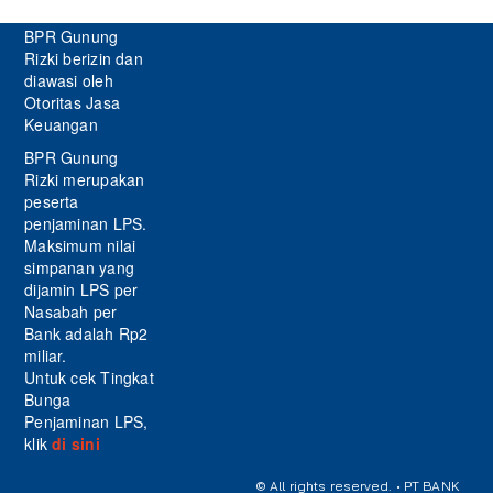
BPR Gunung
Rizki berizin dan
diawasi oleh
Otoritas Jasa
Keuangan
BPR Gunung
Rizki merupakan
peserta
penjaminan LPS.
Maksimum nilai
simpanan yang
dijamin LPS per
Nasabah per
Bank adalah Rp2
miliar.
Untuk cek Tingkat
Bunga
Penjaminan LPS,
klik
di sini
© All rights reserved. • PT BANK