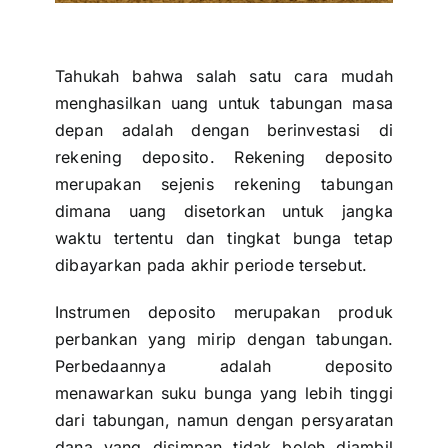
Tahukah bahwa salah satu cara mudah
menghasilkan uang untuk
tabungan masa
depan
adalah dengan berinvestasi di
rekening deposito
. Rekening deposito
merupakan sejenis rekening tabungan
dimana uang disetorkan untuk jangka
waktu tertentu dan tingkat bunga tetap
dibayarkan pada akhir periode tersebut.
Instrumen deposito merupakan produk
perbankan yang mirip dengan tabungan.
Perbedaannya adalah deposito
menawarkan suku bunga yang lebih tinggi
dari tabungan, namun dengan persyaratan
dana yang disimpan tidak boleh diambil