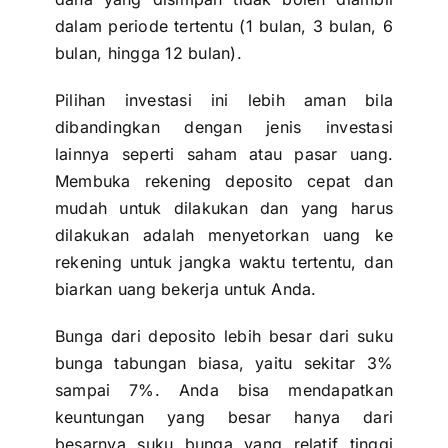
dalam periode tertentu (1 bulan, 3 bulan, 6
bulan, hingga 12 bulan).
Pilihan investasi ini lebih aman bila
dibandingkan dengan jenis investasi
lainnya seperti saham atau pasar uang.
Membuka rekening deposito cepat dan
mudah untuk dilakukan dan yang harus
dilakukan adalah menyetorkan uang ke
rekening untuk jangka waktu tertentu, dan
biarkan uang bekerja untuk Anda.
Bunga dari deposito lebih besar dari suku
bunga tabungan biasa, yaitu sekitar 3%
sampai 7%. Anda bisa mendapatkan
keuntungan yang besar hanya dari
besarnya suku bunga yang relatif tinggi