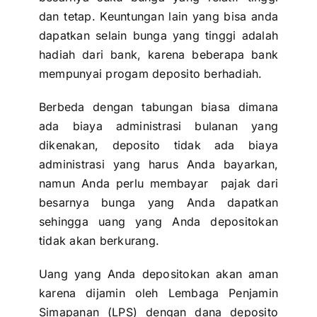
dan tetap. Keuntungan lain yang bisa anda
dapatkan selain bunga yang tinggi adalah
hadiah dari bank, karena beberapa bank
mempunyai progam deposito berhadiah.
Berbeda dengan tabungan biasa dimana
ada biaya administrasi bulanan yang
dikenakan, deposito tidak ada biaya
administrasi yang harus Anda bayarkan,
namun Anda perlu membayar pajak dari
besarnya bunga yang Anda dapatkan
sehingga uang yang Anda depositokan
tidak akan berkurang.
Uang yang Anda depositokan akan aman
karena dijamin oleh
Lembaga Penjamin
Simapanan (LPS)
dengan dana deposito