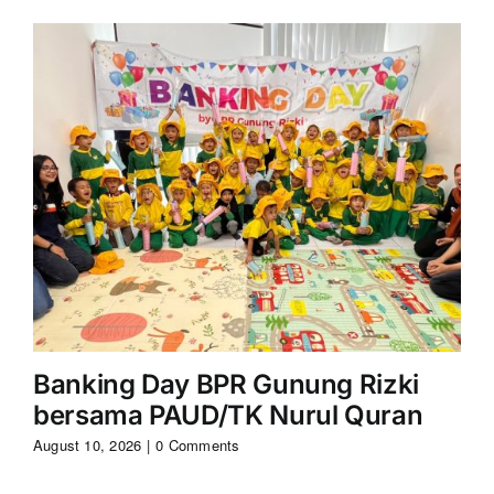
Banking Day BPR Gunung Rizki
Ba
bersama PAUD/TK Nurul Quran
b
Br
August 10, 2026
|
0 Comments
Aug